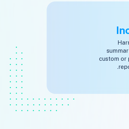
In
Harn
summariz
custom or 
repo