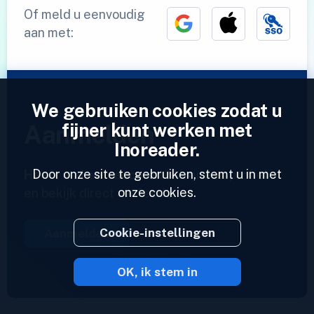
Of meld u eenvoudig
aan met:
We gebruiken cookies zodat u
fijner kunt werken met
Aanmelden
Inoreader.
Door onze site te gebruiken, stemt u in met
Heeft u al een account?
Voer een profiel in
onze cookies.
en bekijk direct uw feeds.
Cookie-instellingen
Aanmelden
OK, ik stem in
2023 © Inoreader