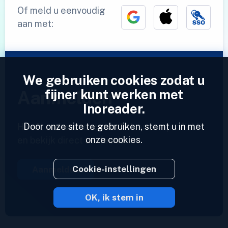
Of meld u eenvoudig
aan met:
We gebruiken cookies zodat u
fijner kunt werken met
Aanmelden
Inoreader.
Door onze site te gebruiken, stemt u in met
Heeft u al een account?
Voer een profiel in
onze cookies.
en bekijk direct uw feeds.
Cookie-instellingen
Aanmelden
OK, ik stem in
2023 © Inoreader