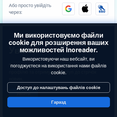
Або просто увійдіть
через:
Ми використовуємо файли
cookie для розширення ваших
Увійти
можливостей Inoreader.
Використовуючи наш вебсайт, ви
Вже зареєстровані?
Увійдіть до свого
погоджуєтеся на використання нами файлів
профілю та отримуйте доступ до стрічок
cookie.
новин.
Доступ до налаштувань файлів cookie
Увійти
Гаразд
2023 © Inoreader