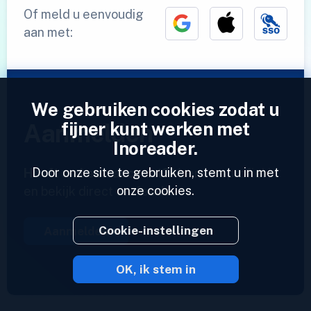
Of meld u eenvoudig
aan met:
We gebruiken cookies zodat u
fijner kunt werken met
Aanmelden
Inoreader.
Door onze site te gebruiken, stemt u in met
Heeft u al een account?
Voer een profiel in
onze cookies.
en bekijk direct uw feeds.
Cookie-instellingen
Aanmelden
OK, ik stem in
2023 © Inoreader