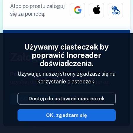
Albo po prostu zaloguj
się za pomocą:
Używamy ciasteczek by
poprawić Inoreader
Zaloguj się
doświadczenia.
Używając naszej strony zgadzasz się na
Posiadasz już konto?
Podaj swój profil i
korzystanie ciasteczek.
uzyskaj dostęp do swoich kanałów teraz.
Dostęp do ustawień ciasteczek
Zaloguj się
OK, zgadzam się
2023 © Inoreader