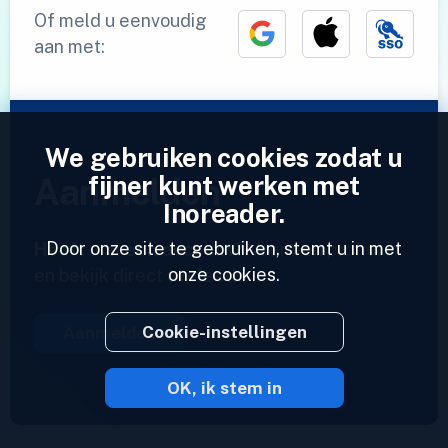
Of meld u eenvoudig
aan met:
We gebruiken cookies zodat u
fijner kunt werken met
Aanmelden
Inoreader.
Door onze site te gebruiken, stemt u in met
Heeft u al een account?
Voer een profiel in
onze cookies.
en bekijk direct uw feeds.
Cookie-instellingen
Aanmelden
OK, ik stem in
2023 © Inoreader