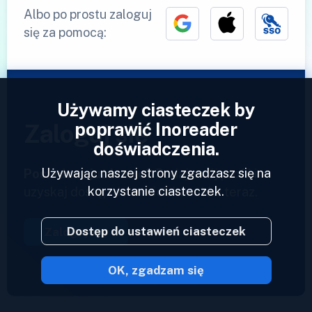
Albo po prostu zaloguj
się za pomocą:
Używamy ciasteczek by
poprawić Inoreader
Zaloguj się
doświadczenia.
Używając naszej strony zgadzasz się na
Posiadasz już konto?
Podaj swój profil i
korzystanie ciasteczek.
uzyskaj dostęp do swoich kanałów teraz.
Dostęp do ustawień ciasteczek
Zaloguj się
OK, zgadzam się
2023 © Inoreader