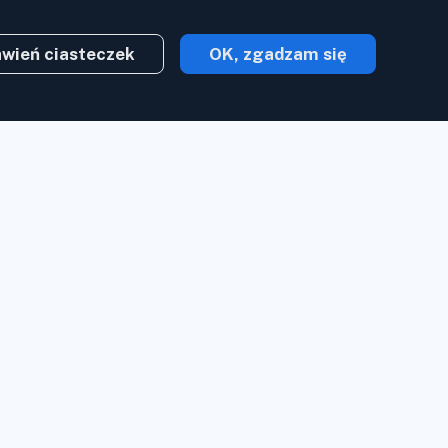
awień ciasteczek
OK, zgadzam się
Załóż konto