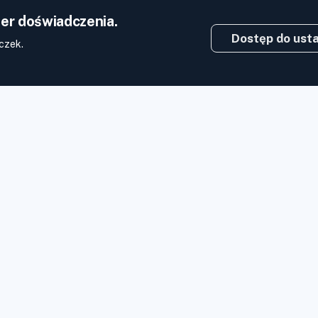
er doświadczenia.
Dostęp do ust
czek.
co dla
Warunki korzystania z