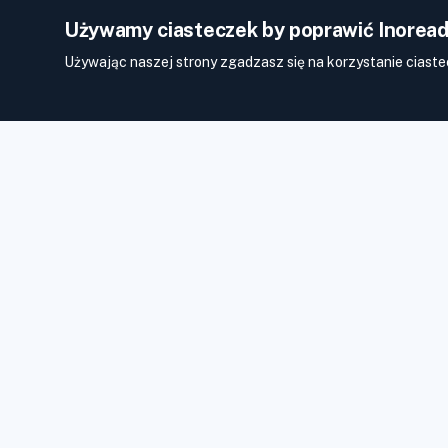
Używamy ciasteczek by poprawić Inoread
Używając naszej strony zgadzasz się na korzystanie ciaste
Dzięki Inoreader zawartość trafia do Ciebie w chwili, gdy jest
dostępna.
Obserwuj strony internetowe, kanały mediów
społecznościowych, podcasty, blogi i biuletyny. Ciesz się tym, 
Ciebie ważne, wszystko w jednym miejscu.
Cechy
O nas