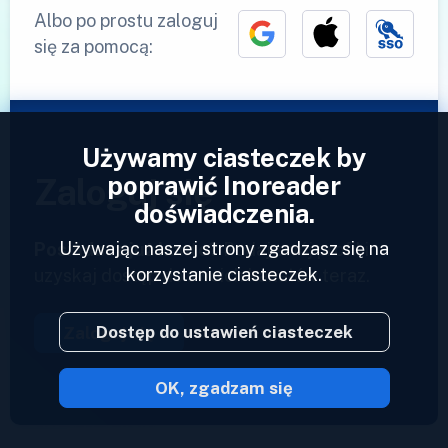
Albo po prostu zaloguj
się za pomocą:
Używamy ciasteczek by
poprawić Inoreader
Zaloguj się
doświadczenia.
Używając naszej strony zgadzasz się na
Posiadasz już konto?
Podaj swój profil i
korzystanie ciasteczek.
uzyskaj dostęp do swoich kanałów teraz.
Dostęp do ustawień ciasteczek
Zaloguj się
OK, zgadzam się
2023 © Inoreader