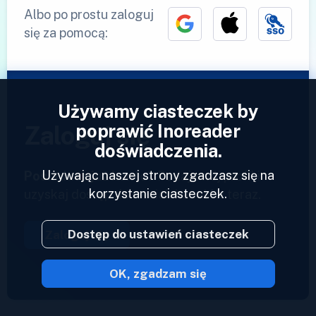
Albo po prostu zaloguj
się za pomocą:
Używamy ciasteczek by
poprawić Inoreader
Zaloguj się
doświadczenia.
Używając naszej strony zgadzasz się na
Posiadasz już konto?
Podaj swój profil i
korzystanie ciasteczek.
uzyskaj dostęp do swoich kanałów teraz.
Dostęp do ustawień ciasteczek
Zaloguj się
OK, zgadzam się
2023 © Inoreader