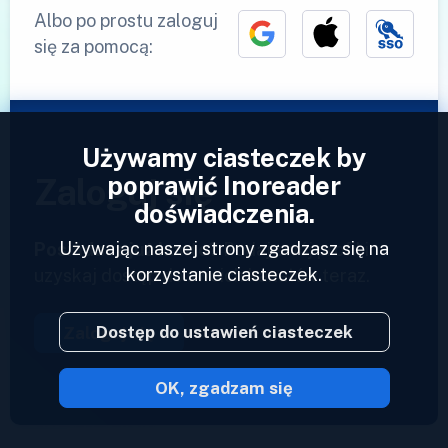
Albo po prostu zaloguj
się za pomocą:
Używamy ciasteczek by
poprawić Inoreader
Zaloguj się
doświadczenia.
Używając naszej strony zgadzasz się na
Posiadasz już konto?
Podaj swój profil i
korzystanie ciasteczek.
uzyskaj dostęp do swoich kanałów teraz.
Dostęp do ustawień ciasteczek
Zaloguj się
OK, zgadzam się
2023 © Inoreader