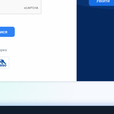
Увійти
тися
ерез: