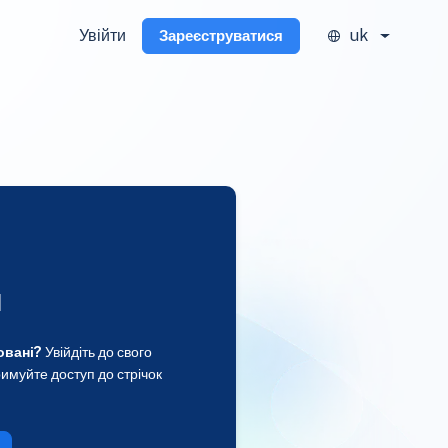
Увійти
uk
Зареєструватися
и
овані?
Увійдіть до свого
имуйте доступ до стрічок