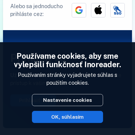
Alebo sa jednoducho
prihláste cez:
Používame cookies, aby sme
Prihlásiť sa
vylepšili funkčnosť Inoreader.
Používaním stránky vyjadrujete súhlas s
Už máme účet?
Zadajte svoj profil a získajte
použitím cookies.
prístup k vašim zdrojom.
Nastavenie cookies
Prihlásiť sa
OK, súhlasím
2023 © Inoreader