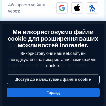
Або просто увійдіть
через:
Ми використовуємо файли
cookie для розширення ваших
Увійти
можливостей Inoreader.
Використовуючи наш вебсайт, ви
Вже зареєстровані?
Увійдіть до свого
погоджуєтеся на використання нами файлів
профілю та отримуйте доступ до стрічок
cookie.
новин.
Доступ до налаштувань файлів cookie
Увійти
Гаразд
2023 © Inoreader