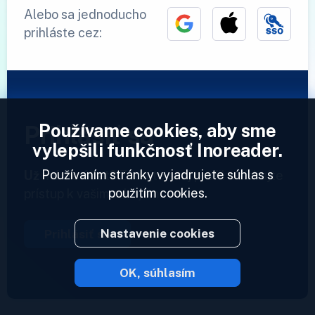
Alebo sa jednoducho
prihláste cez:
Používame cookies, aby sme
Prihlásiť sa
vylepšili funkčnosť Inoreader.
Používaním stránky vyjadrujete súhlas s
Už máme účet?
Zadajte svoj profil a získajte
použitím cookies.
prístup k vašim zdrojom.
Nastavenie cookies
Prihlásiť sa
OK, súhlasím
2023 © Inoreader