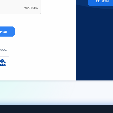
Увійти
тися
ерез: