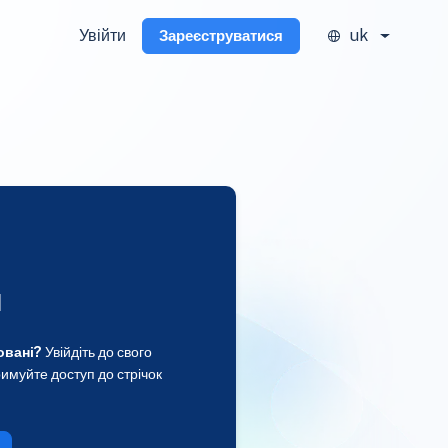
Увійти
uk
Зареєструватися
и
овані?
Увійдіть до свого
имуйте доступ до стрічок