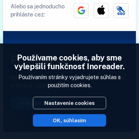
Alebo sa jednoducho
prihláste cez:
Používame cookies, aby sme
Prihlásiť sa
vylepšili funkčnosť Inoreader.
Používaním stránky vyjadrujete súhlas s
Už máme účet?
Zadajte svoj profil a získajte
použitím cookies.
prístup k vašim zdrojom.
Nastavenie cookies
Prihlásiť sa
OK, súhlasím
2023 © Inoreader