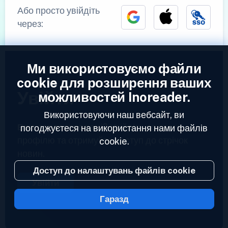
Або просто увійдіть
через:
Ми використовуємо файли
cookie для розширення ваших
Увійти
можливостей Inoreader.
Використовуючи наш вебсайт, ви
Вже зареєстровані?
Увійдіть до свого
погоджуєтеся на використання нами файлів
профілю та отримуйте доступ до стрічок
cookie.
новин.
Доступ до налаштувань файлів cookie
Увійти
Гаразд
2023 © Inoreader