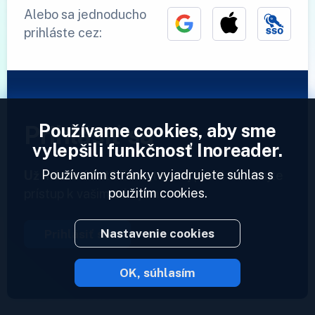
Alebo sa jednoducho
prihláste cez:
Používame cookies, aby sme
Prihlásiť sa
vylepšili funkčnosť Inoreader.
Používaním stránky vyjadrujete súhlas s
Už máme účet?
Zadajte svoj profil a získajte
použitím cookies.
prístup k vašim zdrojom.
Nastavenie cookies
Prihlásiť sa
OK, súhlasím
2023 © Inoreader