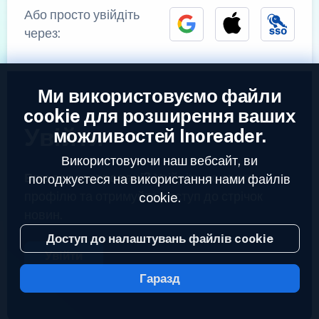
Або просто увійдіть
через:
Ми використовуємо файли
cookie для розширення ваших
Увійти
можливостей Inoreader.
Використовуючи наш вебсайт, ви
Вже зареєстровані?
Увійдіть до свого
погоджуєтеся на використання нами файлів
профілю та отримуйте доступ до стрічок
cookie.
новин.
Доступ до налаштувань файлів cookie
Увійти
Гаразд
2023 © Inoreader