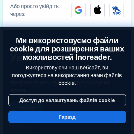
Або просто увійдіть
через:
Ми використовуємо файли
cookie для розширення ваших
Увійти
можливостей Inoreader.
Використовуючи наш вебсайт, ви
Вже зареєстровані?
Увійдіть до свого
погоджуєтеся на використання нами файлів
профілю та отримуйте доступ до стрічок
cookie.
новин.
Доступ до налаштувань файлів cookie
Увійти
Гаразд
2023 © Inoreader