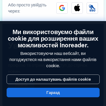
Або просто увійдіть
через:
Ми використовуємо файли
cookie для розширення ваших
Увійти
можливостей Inoreader.
Використовуючи наш вебсайт, ви
Вже зареєстровані?
Увійдіть до свого
погоджуєтеся на використання нами файлів
профілю та отримуйте доступ до стрічок
cookie.
новин.
Доступ до налаштувань файлів cookie
Увійти
Гаразд
2023 © Inoreader