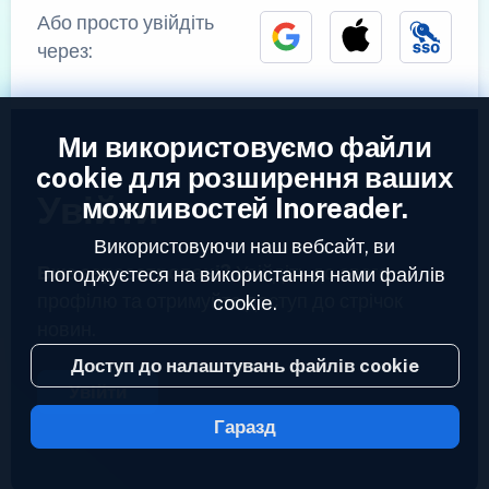
Або просто увійдіть
через:
Ми використовуємо файли
cookie для розширення ваших
Увійти
можливостей Inoreader.
Використовуючи наш вебсайт, ви
Вже зареєстровані?
Увійдіть до свого
погоджуєтеся на використання нами файлів
профілю та отримуйте доступ до стрічок
cookie.
новин.
Доступ до налаштувань файлів cookie
Увійти
Гаразд
2023 © Inoreader