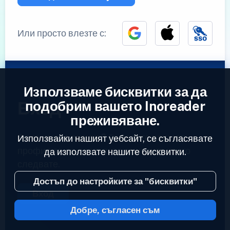
Или просто влезте с:
Използваме бисквитки за да
Вход
подобрим вашето Inoreader
преживяване.
Вече имате акаунт?
Въведете вашият
Използвайки нашият уебсайт, се съгласявате
профил за да достъпите емисиите които
да използвате нашите бисквитки.
следвате.
Достъп до настройките за "бисквитки"
Вход
Добре, съгласен съм
2023 © Inoreader