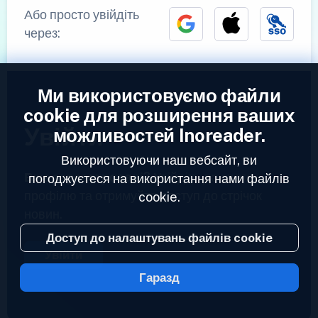
Або просто увійдіть
через:
Ми використовуємо файли
cookie для розширення ваших
Увійти
можливостей Inoreader.
Використовуючи наш вебсайт, ви
Вже зареєстровані?
Увійдіть до свого
погоджуєтеся на використання нами файлів
профілю та отримуйте доступ до стрічок
cookie.
новин.
Доступ до налаштувань файлів cookie
Увійти
Гаразд
2023 © Inoreader