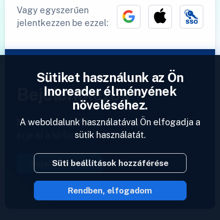
Vagy egyszerűen
jelentkezzen be ezzel:
Sütiket használunk az Ön
Inoreader élményének
Bejelentkezés
növeléséhez.
A weboldalunk használatával Ön elfogadja a
Már van fiókja?
Adjon meg egy profilt és
sütik használatát.
érje el a hírforrásait azonnal.
Süti beállítások hozzáférése
Bejelentkezés
Rendben, elfogadom
2023 © Inoreader