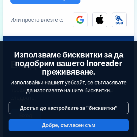
Или просто влезте с:
Използваме бисквитки за да
Вход
подобрим вашето Inoreader
преживяване.
Вече имате акаунт?
Въведете вашият
Използвайки нашият уебсайт, се съгласявате
профил за да достъпите емисиите които
да използвате нашите бисквитки.
следвате.
Достъп до настройките за "бисквитки"
Вход
Добре, съгласен съм
2023 © Inoreader