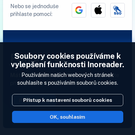
Nebo se jednoduše
přihlaste pomocí:
Soubory cookies používáme k
Přihlásit se
vylepšení funkčnosti Inoreader.
Používáním našich webových stránek
Máte již účet?
Zadejte svůj profil a získejte
souhlasíte s používáním souborů cookies.
přístup ke svým informačním kanálům.
Přístup k nastavení souborů cookies
Přihlásit se
OK, souhlasím
2023 © Inoreader