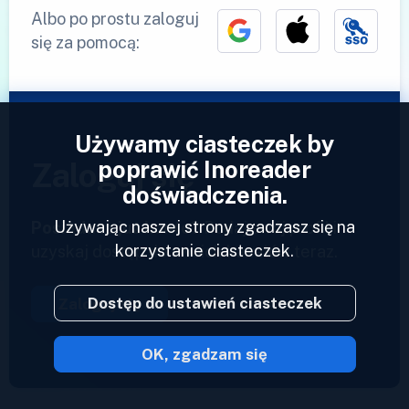
Albo po prostu zaloguj
się za pomocą:
Używamy ciasteczek by
poprawić Inoreader
Zaloguj się
doświadczenia.
Używając naszej strony zgadzasz się na
Posiadasz już konto?
Podaj swój profil i
korzystanie ciasteczek.
uzyskaj dostęp do swoich kanałów teraz.
Dostęp do ustawień ciasteczek
Zaloguj się
OK, zgadzam się
2023 © Inoreader