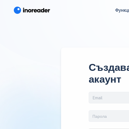
Функц
Създава
акаунт