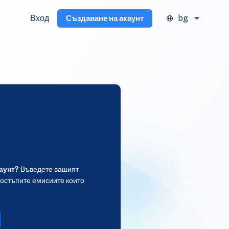
Вход
bg
Създаване на акаунт
аунт?
Въведете вашият
достъпите емисиите които