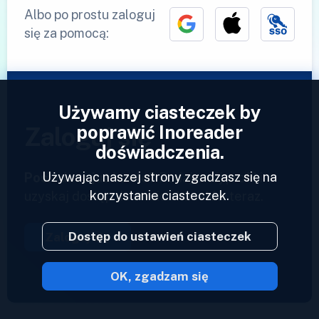
Albo po prostu zaloguj
się za pomocą:
Używamy ciasteczek by
poprawić Inoreader
Zaloguj się
doświadczenia.
Używając naszej strony zgadzasz się na
Posiadasz już konto?
Podaj swój profil i
korzystanie ciasteczek.
uzyskaj dostęp do swoich kanałów teraz.
Dostęp do ustawień ciasteczek
Zaloguj się
OK, zgadzam się
2023 © Inoreader