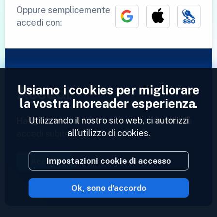
Oppure semplicemente
accedi con:
Usiamo i cookies per migliorare
Accedi
la vostra Inoreader esperienza.
Utilizzando il nostro sito web, ci autorizzi
Hai già un account?
Inserisci il tuo profilo e
all'utilizzo di cookies.
accedi subito ai tuoi feed.
Impostazioni cookie di accesso
Accedi
Ok, sono d'accordo
2023 © Inoreader