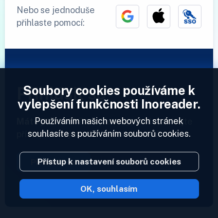
Nebo se jednoduše
přihlaste pomocí:
Soubory cookies používáme k
Přihlásit se
vylepšení funkčnosti Inoreader.
Používáním našich webových stránek
Máte již účet?
Zadejte svůj profil a získejte
souhlasíte s používáním souborů cookies.
přístup ke svým informačním kanálům.
Přístup k nastavení souborů cookies
Přihlásit se
OK, souhlasím
2023 © Inoreader