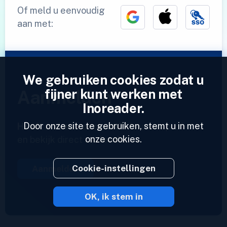
Of meld u eenvoudig
aan met:
We gebruiken cookies zodat u
fijner kunt werken met
Aanmelden
Inoreader.
Door onze site te gebruiken, stemt u in met
Heeft u al een account?
Voer een profiel in
onze cookies.
en bekijk direct uw feeds.
Cookie-instellingen
Aanmelden
OK, ik stem in
2023 © Inoreader