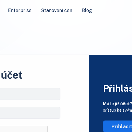
Enterprise
Stanovení cen
Blog
 účet
Přihlás
Máte již účet
přístup ke svý
Přihlási