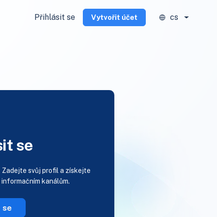
Přihlásit se
cs
Vytvořit účet
it se
?
Zadejte svůj profil a získejte
m informačním kanálům.
t se