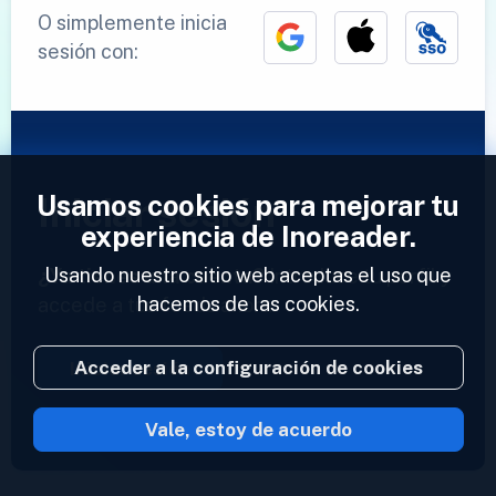
O simplemente inicia
sesión con:
Usamos cookies para mejorar tu
Iniciar sesión
experiencia de Inoreader.
Usando nuestro sitio web aceptas el uso que
¿Ya tienes una cuenta?
Introduce tu perfil y
hacemos de las cookies.
accede a tus feeds ahora.
Acceder a la configuración de cookies
Iniciar sesión
Vale, estoy de acuerdo
2023 © Inoreader