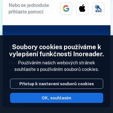
Nebo se jednoduše
přihlaste pomocí:
Soubory cookies používáme k
Přihlásit se
vylepšení funkčnosti Inoreader.
Používáním našich webových stránek
Máte již účet?
Zadejte svůj profil a získejte
souhlasíte s používáním souborů cookies.
přístup ke svým informačním kanálům.
Přístup k nastavení souborů cookies
Přihlásit se
OK, souhlasím
2023 © Inoreader