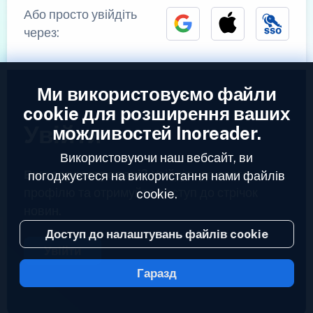
Або просто увійдіть
через:
Ми використовуємо файли
cookie для розширення ваших
Увійти
можливостей Inoreader.
Використовуючи наш вебсайт, ви
Вже зареєстровані?
Увійдіть до свого
погоджуєтеся на використання нами файлів
профілю та отримуйте доступ до стрічок
cookie.
новин.
Доступ до налаштувань файлів cookie
Увійти
Гаразд
2023 © Inoreader