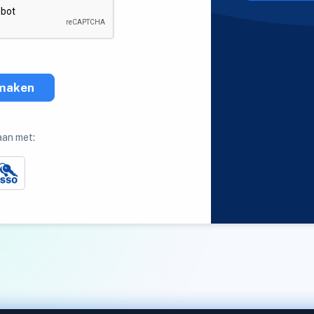
maken
aan met: