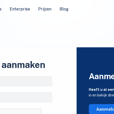
s
Enterprise
Prijzen
Blog
 aanmaken
Aanme
Heeft u al ee
in en bekijk dir
Aanmel