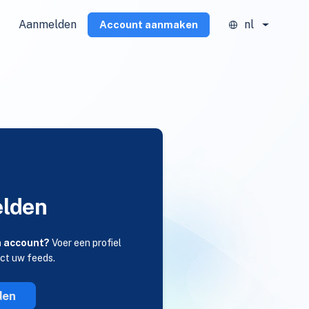
Aanmelden
nl
Account aanmaken
lden
n account?
Voer een profiel
ect uw feeds.
den