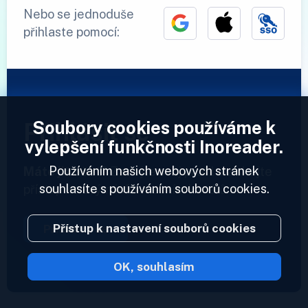
Nebo se jednoduše
přihlaste pomocí:
Soubory cookies používáme k
Přihlásit se
vylepšení funkčnosti Inoreader.
Používáním našich webových stránek
Máte již účet?
Zadejte svůj profil a získejte
souhlasíte s používáním souborů cookies.
přístup ke svým informačním kanálům.
Přístup k nastavení souborů cookies
Přihlásit se
OK, souhlasím
2023 © Inoreader