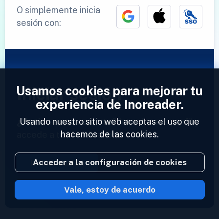
O simplemente inicia
sesión con:
Usamos cookies para mejorar tu
Iniciar sesión
experiencia de Inoreader.
Usando nuestro sitio web aceptas el uso que
¿Ya tienes una cuenta?
Introduce tu perfil y
hacemos de las cookies.
accede a tus feeds ahora.
Acceder a la configuración de cookies
Iniciar sesión
Vale, estoy de acuerdo
2023 © Inoreader