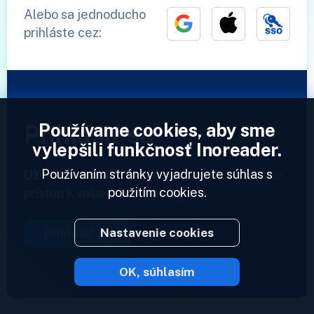
Alebo sa jednoducho
prihláste cez:
Používame cookies, aby sme
Prihlásiť sa
vylepšili funkčnosť Inoreader.
Používaním stránky vyjadrujete súhlas s
Už máme účet?
Zadajte svoj profil a získajte
použitím cookies.
prístup k vašim zdrojom.
Nastavenie cookies
Prihlásiť sa
OK, súhlasím
2023 © Inoreader