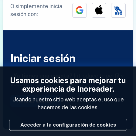
O simplemente inicia
sesión con:
Iniciar sesión
¿Ya tienes una cuenta?
Introduce tu perfil y
Usamos cookies para mejorar tu
accede a tus feeds ahora.
experiencia de Inoreader.
Usando nuestro sitio web aceptas el uso que
Iniciar sesión
hacemos de las cookies.
Acceder a la configuración de cookies