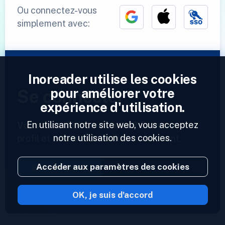
Ou connectez-vous
simplement avec:
Inoreader utilise les cookies
pour améliorer votre
Se connecter
expérience d'utilisation.
En utilisant notre site web, vous acceptez
Vous avez déjà un compte ?
Entrez votre
notre utilisation des cookies.
profil et accédez à vos flux maintenant.
Accéder aux paramètres des cookies
Se connecter
OK, je suis d'accord
2023 © Inoreader