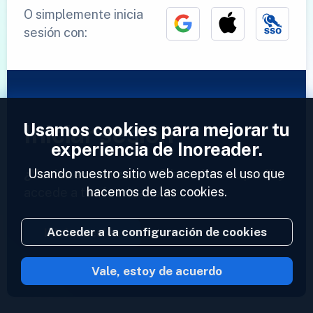
O simplemente inicia
sesión con:
Usamos cookies para mejorar tu
Iniciar sesión
experiencia de Inoreader.
Usando nuestro sitio web aceptas el uso que
¿Ya tienes una cuenta?
Introduce tu perfil y
hacemos de las cookies.
accede a tus feeds ahora.
Acceder a la configuración de cookies
Iniciar sesión
Vale, estoy de acuerdo
2023 © Inoreader