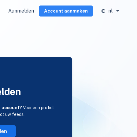
Aanmelden
nl
Account aanmaken
lden
n account?
Voer een profiel
ect uw feeds.
den