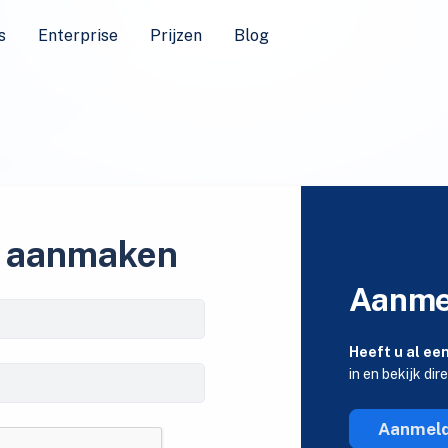
s
Enterprise
Prijzen
Blog
 aanmaken
Aanme
Heeft u al ee
in en bekijk dir
Aanmel