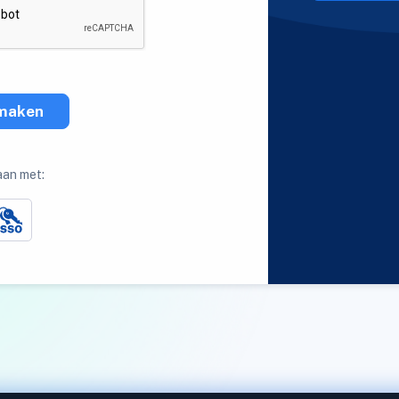
maken
aan met: