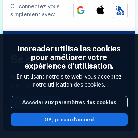
Ou connectez-vous
simplement avec:
Inoreader utilise les cookies
pour améliorer votre
Se connecter
expérience d'utilisation.
En utilisant notre site web, vous acceptez
Vous avez déjà un compte ?
Entrez votre
notre utilisation des cookies.
profil et accédez à vos flux maintenant.
Accéder aux paramètres des cookies
Se connecter
OK, je suis d'accord
2023 © Inoreader