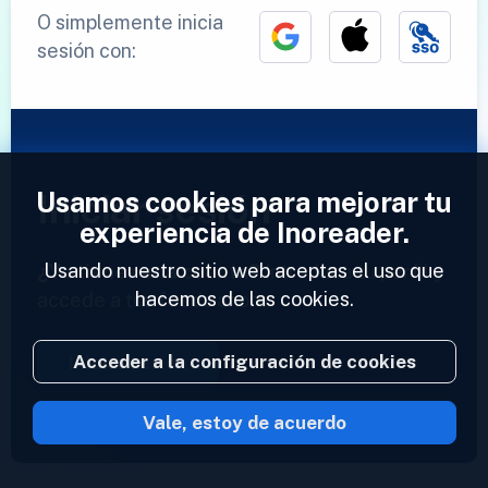
O simplemente inicia
sesión con:
Usamos cookies para mejorar tu
Iniciar sesión
experiencia de Inoreader.
Usando nuestro sitio web aceptas el uso que
¿Ya tienes una cuenta?
Introduce tu perfil y
hacemos de las cookies.
accede a tus feeds ahora.
Acceder a la configuración de cookies
Iniciar sesión
Vale, estoy de acuerdo
2023 © Inoreader