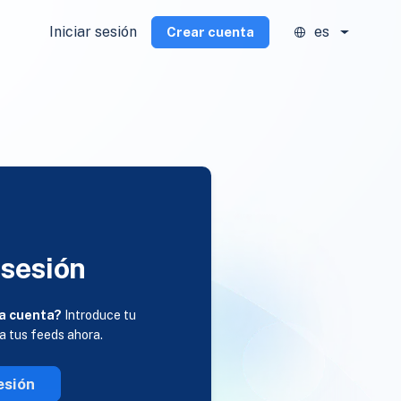
Iniciar sesión
es
Crear cuenta
 sesión
a cuenta?
Introduce tu
 a tus feeds ahora.
esión